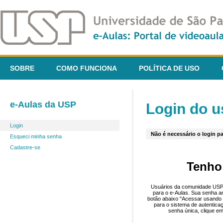
SOBRE
COMO FUNCIONA
POLÍTICA DE USO
e-Aulas da USP
Login do u
Login
Não é necessário o login pa
Esqueci minha senha
Cadastre-se
Tenho
Usuários da comunidade USP 
para o e-Aulas. Sua senha an
botão abaixo "Acessar usando 
para o sistema de autentica
senha única, clique em