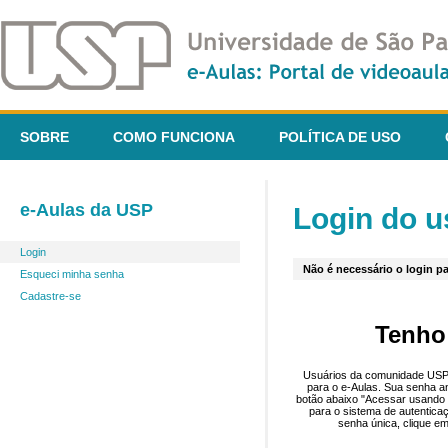
SOBRE
COMO FUNCIONA
POLÍTICA DE USO
e-Aulas da USP
Login do u
Login
Não é necessário o login pa
Esqueci minha senha
Cadastre-se
Tenho
Usuários da comunidade USP 
para o e-Aulas. Sua senha an
botão abaixo "Acessar usando 
para o sistema de autentica
senha única, clique em