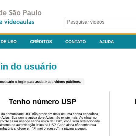
 DE USO
CRÉDITOS
CONTATO
AJUDA
in do usuário
cessário o login para assistir aos vídeos públicos.
Tenho número USP
 da comunidade USP não precisam mais de uma senha específica
e-Aulas. Sua senha antiga do e-Aulas não existe mais. Ao clicar no
ixo "Acessar usando senha única da USP", você será redirecionado
sistema de autenticação única da USP. Caso ainda não tenha sua
enha única, clique em "Primeiro acesso" na página a seguir.