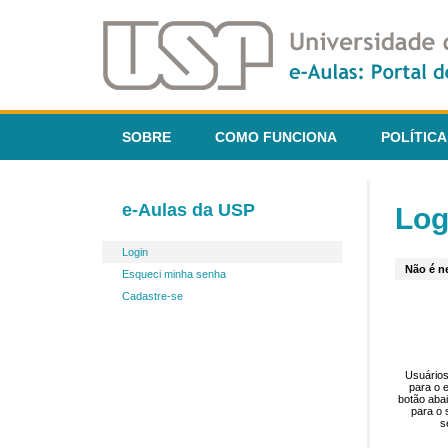
SOBRE
COMO FUNCIONA
POLÍTICA
e-Aulas da USP
Log
Login
Não é ne
Esqueci minha senha
Cadastre-se
Usuários
para o 
botão aba
para o 
s