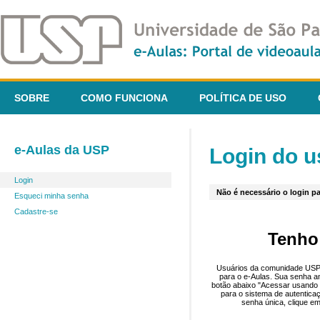
SOBRE
COMO FUNCIONA
POLÍTICA DE USO
e-Aulas da USP
Login do u
Login
Não é necessário o login pa
Esqueci minha senha
Cadastre-se
Tenho
Usuários da comunidade USP 
para o e-Aulas. Sua senha an
botão abaixo "Acessar usando 
para o sistema de autentica
senha única, clique em