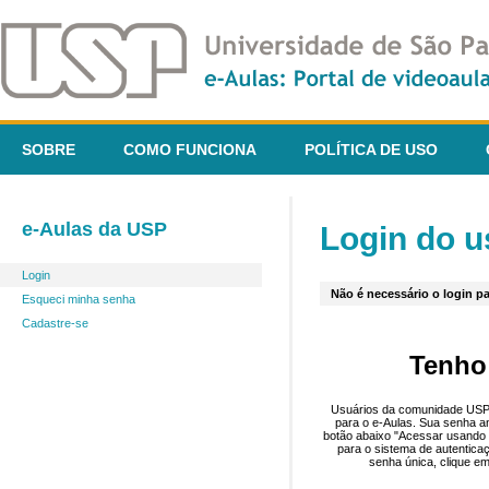
SOBRE
COMO FUNCIONA
POLÍTICA DE USO
e-Aulas da USP
Login do u
Login
Não é necessário o login pa
Esqueci minha senha
Cadastre-se
Tenho
Usuários da comunidade USP 
para o e-Aulas. Sua senha an
botão abaixo "Acessar usando 
para o sistema de autentica
senha única, clique em