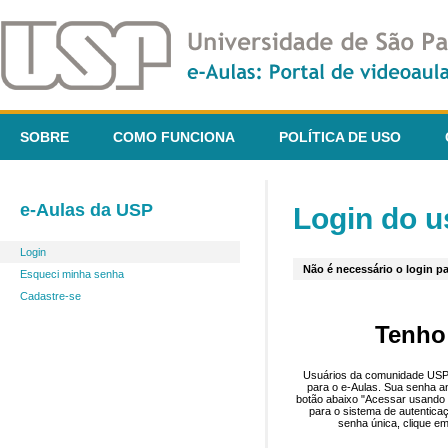
SOBRE
COMO FUNCIONA
POLÍTICA DE USO
e-Aulas da USP
Login do u
Login
Não é necessário o login pa
Esqueci minha senha
Cadastre-se
Tenho
Usuários da comunidade USP 
para o e-Aulas. Sua senha an
botão abaixo "Acessar usando 
para o sistema de autentica
senha única, clique em