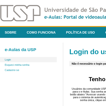
SOBRE
COMO FUNCIONA
POLÍTICA DE USO
e-Aulas da USP
Login do u
Login
Não é necessário o login pa
Esqueci minha senha
Cadastre-se
Tenho
Usuários da comunidade USP 
para o e-Aulas. Sua senha an
botão abaixo "Acessar usando 
para o sistema de autentica
senha única, clique em