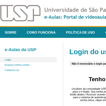
SOBRE
COMO FUNCIONA
POLÍTICA DE USO
e-Aulas da USP
Login do u
Login
Não é necessário o login pa
Esqueci minha senha
Cadastre-se
Tenho
Usuários da comunidade USP 
para o e-Aulas. Sua senha an
botão abaixo "Acessar usando 
para o sistema de autentica
senha única, clique em