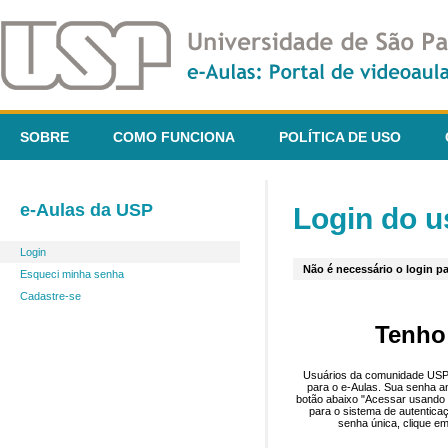
SOBRE
COMO FUNCIONA
POLÍTICA DE USO
e-Aulas da USP
Login do u
Login
Não é necessário o login pa
Esqueci minha senha
Cadastre-se
Tenho
Usuários da comunidade USP 
para o e-Aulas. Sua senha an
botão abaixo "Acessar usando 
para o sistema de autentica
senha única, clique em