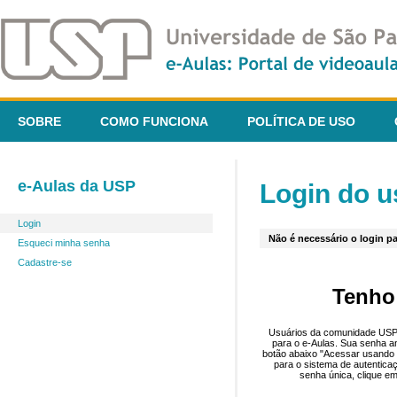
SOBRE
COMO FUNCIONA
POLÍTICA DE USO
e-Aulas da USP
Login do u
Login
Não é necessário o login pa
Esqueci minha senha
Cadastre-se
Tenho
Usuários da comunidade USP 
para o e-Aulas. Sua senha an
botão abaixo "Acessar usando 
para o sistema de autentica
senha única, clique em