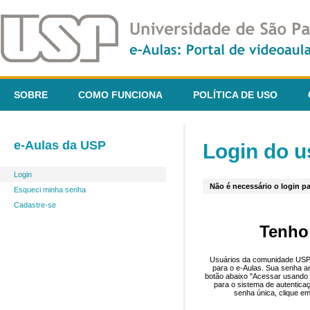
SOBRE
COMO FUNCIONA
POLÍTICA DE USO
e-Aulas da USP
Login do u
Login
Não é necessário o login pa
Esqueci minha senha
Cadastre-se
Tenho
Usuários da comunidade USP 
para o e-Aulas. Sua senha an
botão abaixo "Acessar usando 
para o sistema de autentica
senha única, clique em