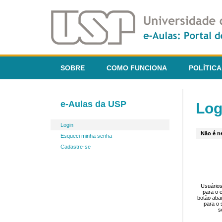
SOBRE
COMO FUNCIONA
POLÍTICA
e-Aulas da USP
Log
Login
Não é ne
Esqueci minha senha
Cadastre-se
Usuários
para o 
botão aba
para o 
s