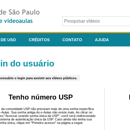
 DE USO
CRÉDITOS
CONTATO
AJUDA
in do usuário
cessário o login para assistir aos vídeos públicos.
Tenho número USP
 da comunidade USP não precisam mais de uma senha específica
e-Aulas. Sua senha antiga do e-Aulas não existe mais. Ao clicar no
ixo "Acessar usando senha única da USP", você será redirecionado
sistema de autenticação única da USP. Caso ainda não tenha sua
enha única, clique em "Primeiro acesso" na página a seguir.