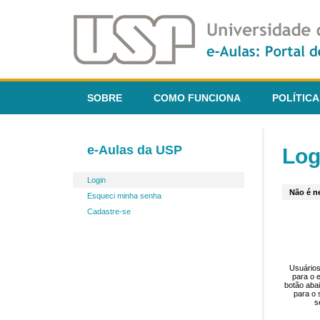
SOBRE
COMO FUNCIONA
POLÍTICA
e-Aulas da USP
Log
Login
Não é ne
Esqueci minha senha
Cadastre-se
Usuários
para o 
botão aba
para o 
s