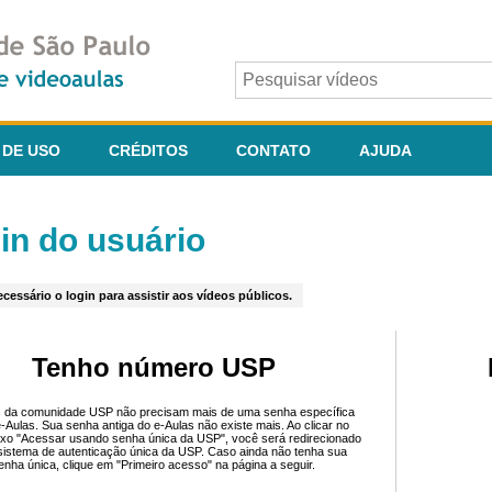
 DE USO
CRÉDITOS
CONTATO
AJUDA
in do usuário
cessário o login para assistir aos vídeos públicos.
Tenho número USP
 da comunidade USP não precisam mais de uma senha específica
e-Aulas. Sua senha antiga do e-Aulas não existe mais. Ao clicar no
ixo "Acessar usando senha única da USP", você será redirecionado
sistema de autenticação única da USP. Caso ainda não tenha sua
enha única, clique em "Primeiro acesso" na página a seguir.