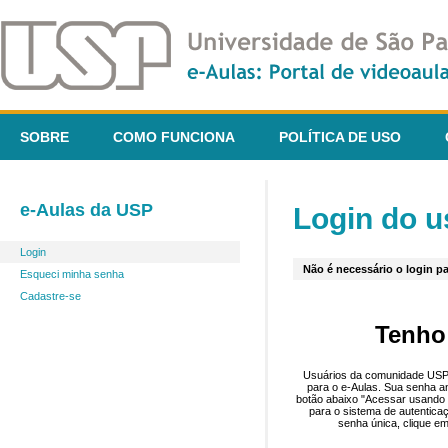
SOBRE
COMO FUNCIONA
POLÍTICA DE USO
e-Aulas da USP
Login do u
Login
Não é necessário o login pa
Esqueci minha senha
Cadastre-se
Tenho
Usuários da comunidade USP 
para o e-Aulas. Sua senha an
botão abaixo "Acessar usando 
para o sistema de autentica
senha única, clique em