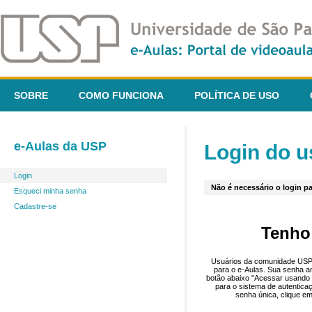
SOBRE
COMO FUNCIONA
POLÍTICA DE USO
e-Aulas da USP
Login do u
Login
Não é necessário o login pa
Esqueci minha senha
Cadastre-se
Tenho
Usuários da comunidade USP 
para o e-Aulas. Sua senha an
botão abaixo "Acessar usando 
para o sistema de autentica
senha única, clique em