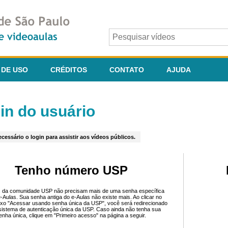
 DE USO
CRÉDITOS
CONTATO
AJUDA
in do usuário
cessário o login para assistir aos vídeos públicos.
Tenho número USP
 da comunidade USP não precisam mais de uma senha específica
e-Aulas. Sua senha antiga do e-Aulas não existe mais. Ao clicar no
ixo "Acessar usando senha única da USP", você será redirecionado
sistema de autenticação única da USP. Caso ainda não tenha sua
enha única, clique em "Primeiro acesso" na página a seguir.