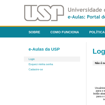
SOBRE
COMO FUNCIONA
POLÍTICA
e-Aulas da USP
Log
Login
Não é ne
Esqueci minha senha
Cadastre-se
Usuários
para o 
botão aba
para o 
s