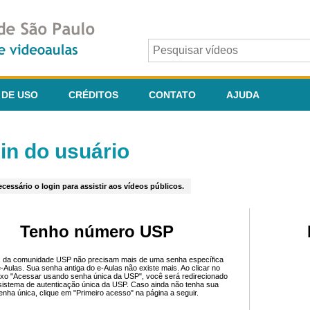
 DE USO
CRÉDITOS
CONTATO
AJUDA
in do usuário
cessário o login para assistir aos vídeos públicos.
Tenho número USP
 da comunidade USP não precisam mais de uma senha específica
e-Aulas. Sua senha antiga do e-Aulas não existe mais. Ao clicar no
ixo "Acessar usando senha única da USP", você será redirecionado
sistema de autenticação única da USP. Caso ainda não tenha sua
enha única, clique em "Primeiro acesso" na página a seguir.