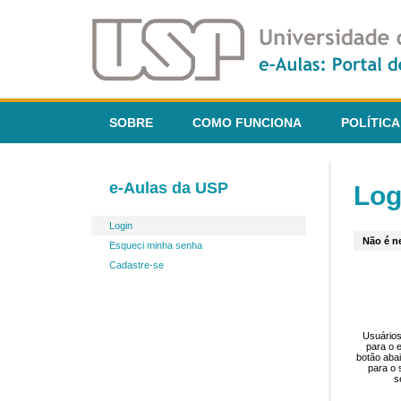
SOBRE
COMO FUNCIONA
POLÍTICA
e-Aulas da USP
Log
Login
Não é ne
Esqueci minha senha
Cadastre-se
Usuários
para o 
botão aba
para o 
s