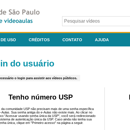
 DE USO
CRÉDITOS
CONTATO
AJUDA
in do usuário
cessário o login para assistir aos vídeos públicos.
Tenho número USP
 da comunidade USP não precisam mais de uma senha específica
e-Aulas. Sua senha antiga do e-Aulas não existe mais. Ao clicar no
ixo "Acessar usando senha única da USP", você será redirecionado
sistema de autenticação única da USP. Caso ainda não tenha sua
enha única, clique em "Primeiro acesso" na página a seguir.