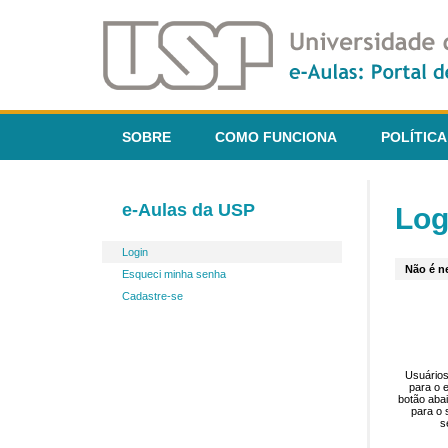
SOBRE
COMO FUNCIONA
POLÍTICA
e-Aulas da USP
Log
Login
Não é ne
Esqueci minha senha
Cadastre-se
Usuários
para o 
botão aba
para o 
s