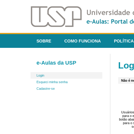
SOBRE
COMO FUNCIONA
POLÍTICA
e-Aulas da USP
Log
Login
Não é ne
Esqueci minha senha
Cadastre-se
Usuários
para o 
botão aba
para o 
s