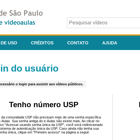
 DE USO
CRÉDITOS
CONTATO
AJUDA
in do usuário
cessário o login para assistir aos vídeos públicos.
Tenho número USP
 da comunidade USP não precisam mais de uma senha específica
e-Aulas. Sua senha antiga do e-Aulas não existe mais. Ao clicar no
ixo "Acessar usando senha única da USP", você será redirecionado
sistema de autenticação única da USP. Caso ainda não tenha sua
enha única, clique em "Primeiro acesso" na página a seguir.