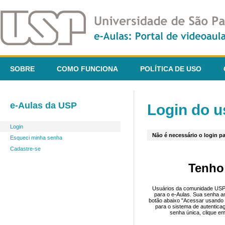
SOBRE
COMO FUNCIONA
POLÍTICA DE USO
e-Aulas da USP
Login do u
Login
Não é necessário o login pa
Esqueci minha senha
Cadastre-se
Tenho
Usuários da comunidade USP 
para o e-Aulas. Sua senha an
botão abaixo "Acessar usando 
para o sistema de autentica
senha única, clique em