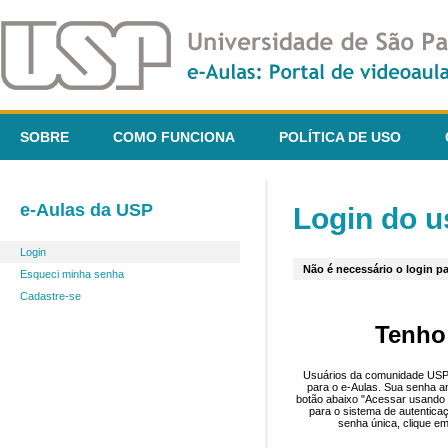
SOBRE
COMO FUNCIONA
POLÍTICA DE USO
e-Aulas da USP
Login do u
Login
Não é necessário o login pa
Esqueci minha senha
Cadastre-se
Tenho
Usuários da comunidade USP 
para o e-Aulas. Sua senha an
botão abaixo "Acessar usando 
para o sistema de autentica
senha única, clique em