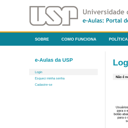
SOBRE
COMO FUNCIONA
POLÍTICA
e-Aulas da USP
Log
Login
Não é ne
Esqueci minha senha
Cadastre-se
Usuários
para o 
botão aba
para o 
s