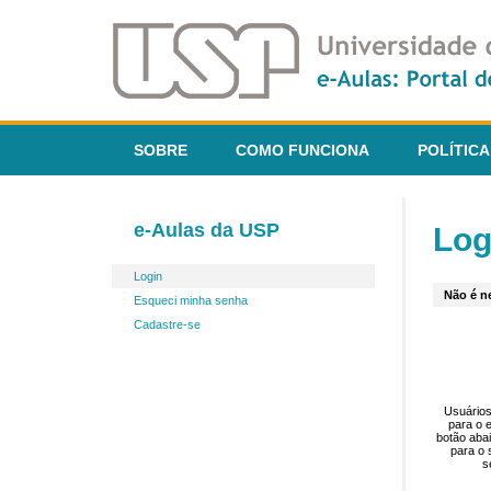
SOBRE
COMO FUNCIONA
POLÍTICA
e-Aulas da USP
Log
Login
Não é ne
Esqueci minha senha
Cadastre-se
Usuários
para o 
botão aba
para o 
s