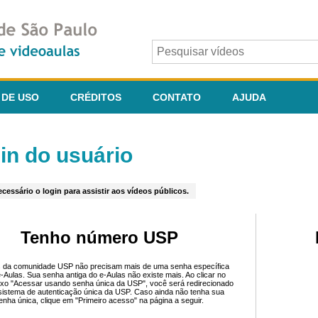
 DE USO
CRÉDITOS
CONTATO
AJUDA
in do usuário
cessário o login para assistir aos vídeos públicos.
Tenho número USP
 da comunidade USP não precisam mais de uma senha específica
e-Aulas. Sua senha antiga do e-Aulas não existe mais. Ao clicar no
ixo "Acessar usando senha única da USP", você será redirecionado
sistema de autenticação única da USP. Caso ainda não tenha sua
enha única, clique em "Primeiro acesso" na página a seguir.