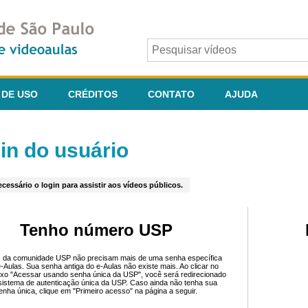
 DE USO
CRÉDITOS
CONTATO
AJUDA
in do usuário
cessário o login para assistir aos vídeos públicos.
Tenho número USP
 da comunidade USP não precisam mais de uma senha específica
e-Aulas. Sua senha antiga do e-Aulas não existe mais. Ao clicar no
ixo "Acessar usando senha única da USP", você será redirecionado
sistema de autenticação única da USP. Caso ainda não tenha sua
enha única, clique em "Primeiro acesso" na página a seguir.