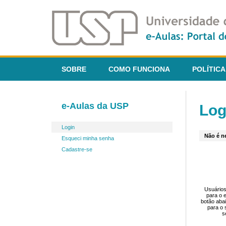
SOBRE
COMO FUNCIONA
POLÍTICA
e-Aulas da USP
Log
Login
Não é ne
Esqueci minha senha
Cadastre-se
Usuários
para o 
botão aba
para o 
s