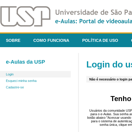
SOBRE
COMO FUNCIONA
POLÍTICA DE USO
e-Aulas da USP
Login do u
Login
Não é necessário o login pa
Esqueci minha senha
Cadastre-se
Tenho
Usuários da comunidade USP 
para o e-Aulas. Sua senha an
botão abaixo "Acessar usando 
para o sistema de autentica
senha única, clique em