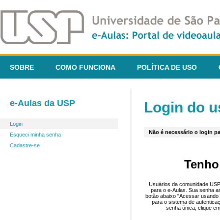
SOBRE
COMO FUNCIONA
POLÍTICA DE USO
e-Aulas da USP
Login do u
Login
Não é necessário o login pa
Esqueci minha senha
Cadastre-se
Tenho
Usuários da comunidade USP 
para o e-Aulas. Sua senha an
botão abaixo "Acessar usando 
para o sistema de autentica
senha única, clique em