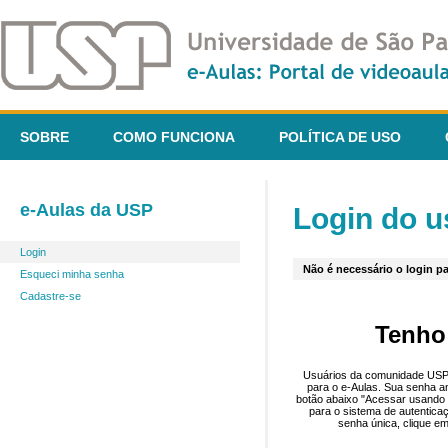
SOBRE
COMO FUNCIONA
POLÍTICA DE USO
e-Aulas da USP
Login do u
Login
Não é necessário o login pa
Esqueci minha senha
Cadastre-se
Tenho
Usuários da comunidade USP 
para o e-Aulas. Sua senha an
botão abaixo "Acessar usando 
para o sistema de autentica
senha única, clique em