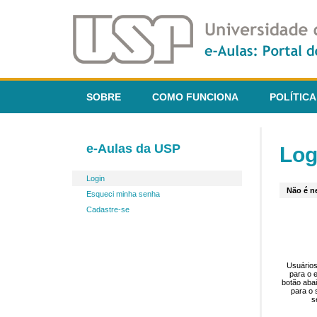
SOBRE
COMO FUNCIONA
POLÍTICA
e-Aulas da USP
Log
Login
Não é ne
Esqueci minha senha
Cadastre-se
Usuários
para o 
botão aba
para o 
s