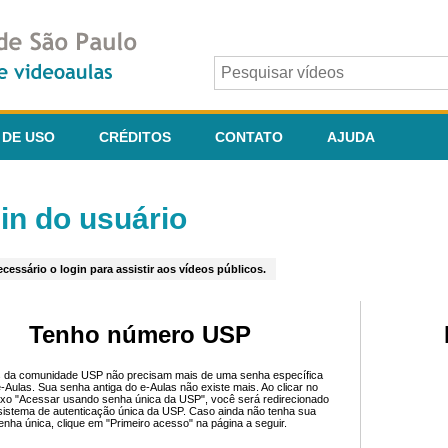
 DE USO
CRÉDITOS
CONTATO
AJUDA
in do usuário
cessário o login para assistir aos vídeos públicos.
Tenho número USP
 da comunidade USP não precisam mais de uma senha específica
e-Aulas. Sua senha antiga do e-Aulas não existe mais. Ao clicar no
ixo "Acessar usando senha única da USP", você será redirecionado
sistema de autenticação única da USP. Caso ainda não tenha sua
enha única, clique em "Primeiro acesso" na página a seguir.