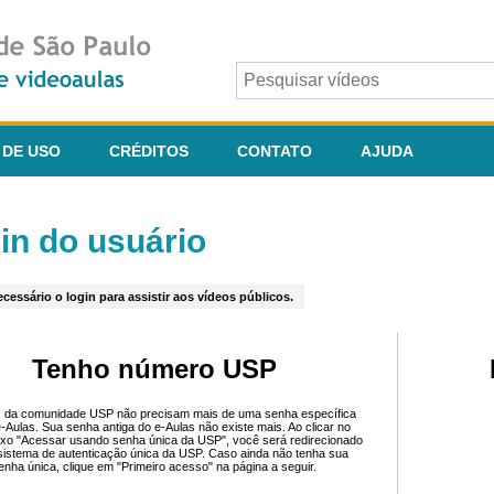
 DE USO
CRÉDITOS
CONTATO
AJUDA
in do usuário
cessário o login para assistir aos vídeos públicos.
Tenho número USP
 da comunidade USP não precisam mais de uma senha específica
e-Aulas. Sua senha antiga do e-Aulas não existe mais. Ao clicar no
ixo "Acessar usando senha única da USP", você será redirecionado
sistema de autenticação única da USP. Caso ainda não tenha sua
enha única, clique em "Primeiro acesso" na página a seguir.