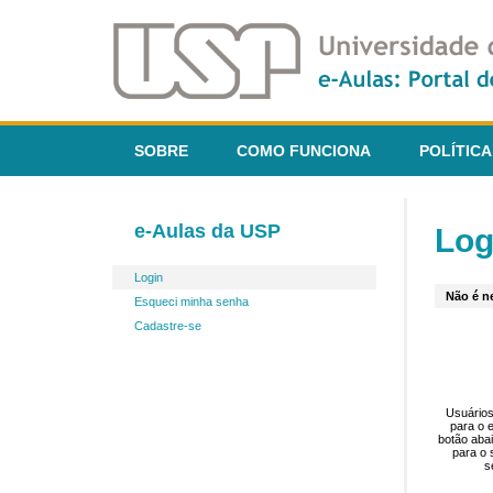
SOBRE
COMO FUNCIONA
POLÍTICA
e-Aulas da USP
Log
Login
Não é ne
Esqueci minha senha
Cadastre-se
Usuários
para o 
botão aba
para o 
s