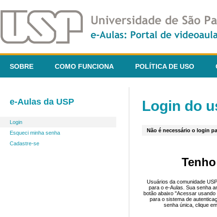
SOBRE
COMO FUNCIONA
POLÍTICA DE USO
e-Aulas da USP
Login do u
Login
Não é necessário o login pa
Esqueci minha senha
Cadastre-se
Tenho
Usuários da comunidade USP 
para o e-Aulas. Sua senha an
botão abaixo "Acessar usando 
para o sistema de autentica
senha única, clique em