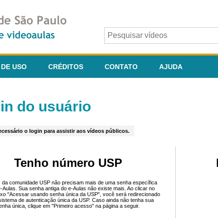
 DE USO
CRÉDITOS
CONTATO
AJUDA
in do usuário
cessário o login para assistir aos vídeos públicos.
Tenho número USP
 da comunidade USP não precisam mais de uma senha específica
e-Aulas. Sua senha antiga do e-Aulas não existe mais. Ao clicar no
ixo "Acessar usando senha única da USP", você será redirecionado
sistema de autenticação única da USP. Caso ainda não tenha sua
enha única, clique em "Primeiro acesso" na página a seguir.