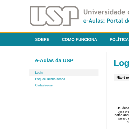
SOBRE
COMO FUNCIONA
POLÍTICA
e-Aulas da USP
Log
Login
Não é ne
Esqueci minha senha
Cadastre-se
Usuários
para o 
botão aba
para o 
s