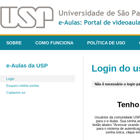
SOBRE
COMO FUNCIONA
POLÍTICA DE USO
e-Aulas da USP
Login do u
Login
Não é necessário o login pa
Esqueci minha senha
Cadastre-se
Tenho
Usuários da comunidade USP 
para o e-Aulas. Sua senha an
botão abaixo "Acessar usando 
para o sistema de autentica
senha única, clique em