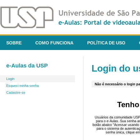
SOBRE
COMO FUNCIONA
POLÍTICA DE USO
e-Aulas da USP
Login do u
Login
Não é necessário o login pa
Esqueci minha senha
Cadastre-se
Tenho
Usuários da comunidade USP 
para o e-Aulas. Sua senha an
botão abaixo "Acessar usando 
para o sistema de autentica
senha única, clique em