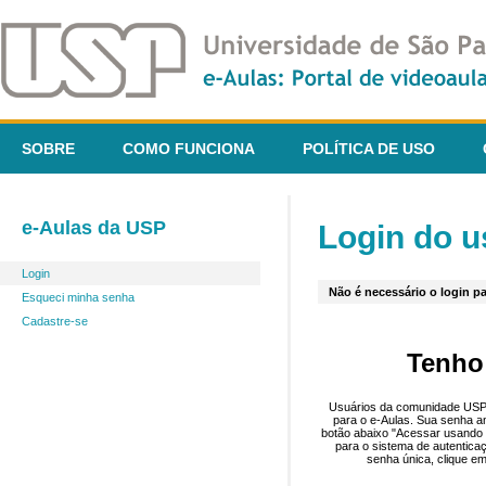
SOBRE
COMO FUNCIONA
POLÍTICA DE USO
e-Aulas da USP
Login do u
Login
Não é necessário o login pa
Esqueci minha senha
Cadastre-se
Tenho
Usuários da comunidade USP 
para o e-Aulas. Sua senha an
botão abaixo "Acessar usando 
para o sistema de autentica
senha única, clique em