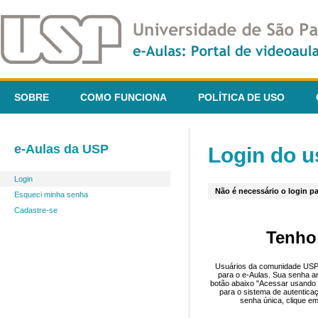
SOBRE
COMO FUNCIONA
POLÍTICA DE USO
e-Aulas da USP
Login do u
Login
Não é necessário o login pa
Esqueci minha senha
Cadastre-se
Tenho
Usuários da comunidade USP 
para o e-Aulas. Sua senha an
botão abaixo "Acessar usando 
para o sistema de autentica
senha única, clique em