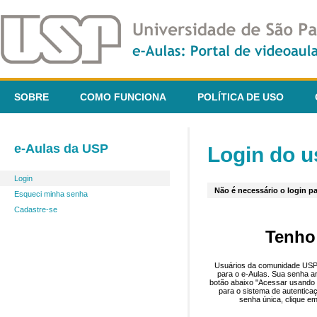
SOBRE
COMO FUNCIONA
POLÍTICA DE USO
e-Aulas da USP
Login do u
Login
Não é necessário o login pa
Esqueci minha senha
Cadastre-se
Tenho
Usuários da comunidade USP 
para o e-Aulas. Sua senha an
botão abaixo "Acessar usando 
para o sistema de autentica
senha única, clique em