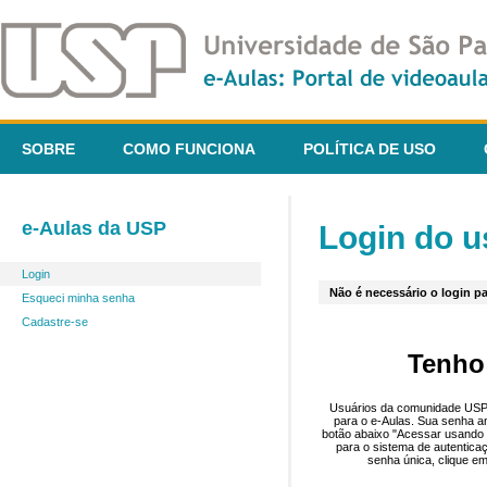
SOBRE
COMO FUNCIONA
POLÍTICA DE USO
e-Aulas da USP
Login do u
Login
Não é necessário o login pa
Esqueci minha senha
Cadastre-se
Tenho
Usuários da comunidade USP 
para o e-Aulas. Sua senha an
botão abaixo "Acessar usando 
para o sistema de autentica
senha única, clique em