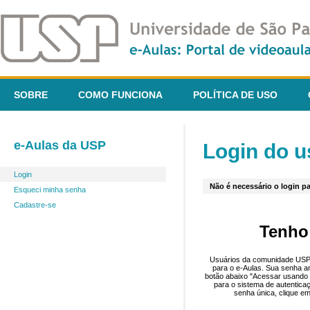
SOBRE
COMO FUNCIONA
POLÍTICA DE USO
e-Aulas da USP
Login do u
Login
Não é necessário o login pa
Esqueci minha senha
Cadastre-se
Tenho
Usuários da comunidade USP 
para o e-Aulas. Sua senha an
botão abaixo "Acessar usando 
para o sistema de autentica
senha única, clique em