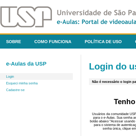
SOBRE
COMO FUNCIONA
POLÍTICA DE USO
e-Aulas da USP
Login do u
Login
Não é necessário o login pa
Esqueci minha senha
Cadastre-se
Tenho
Usuários da comunidade USP 
para o e-Aulas. Sua senha an
botão abaixo "Acessar usando 
para o sistema de autentica
senha única, clique em