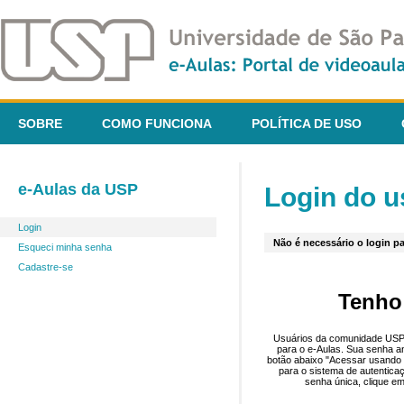
SOBRE
COMO FUNCIONA
POLÍTICA DE USO
e-Aulas da USP
Login do u
Login
Não é necessário o login pa
Esqueci minha senha
Cadastre-se
Tenho
Usuários da comunidade USP 
para o e-Aulas. Sua senha an
botão abaixo "Acessar usando 
para o sistema de autentica
senha única, clique em