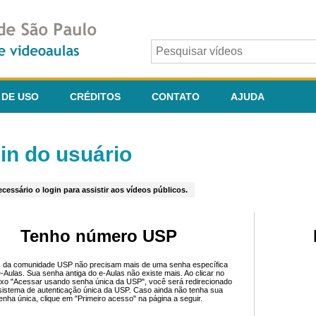
 DE USO
CRÉDITOS
CONTATO
AJUDA
in do usuário
cessário o login para assistir aos vídeos públicos.
Tenho número USP
 da comunidade USP não precisam mais de uma senha específica
e-Aulas. Sua senha antiga do e-Aulas não existe mais. Ao clicar no
ixo "Acessar usando senha única da USP", você será redirecionado
sistema de autenticação única da USP. Caso ainda não tenha sua
enha única, clique em "Primeiro acesso" na página a seguir.