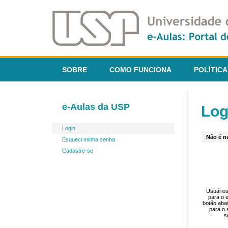
SOBRE
COMO FUNCIONA
POLÍTICA
e-Aulas da USP
Log
Login
Não é ne
Esqueci minha senha
Cadastre-se
Usuários
para o 
botão aba
para o 
s