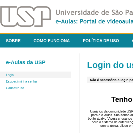
SOBRE
COMO FUNCIONA
POLÍTICA DE USO
e-Aulas da USP
Login do u
Login
Não é necessário o login pa
Esqueci minha senha
Cadastre-se
Tenho
Usuários da comunidade USP 
para o e-Aulas. Sua senha an
botão abaixo "Acessar usando 
para o sistema de autentica
senha única, clique em