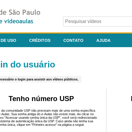
 DE USO
CRÉDITOS
CONTATO
AJUDA
in do usuário
cessário o login para assistir aos vídeos públicos.
Tenho número USP
 da comunidade USP não precisam mais de uma senha específica
e-Aulas. Sua senha antiga do e-Aulas não existe mais. Ao clicar no
ixo "Acessar usando senha única da USP", você será redirecionado
sistema de autenticação única da USP. Caso ainda não tenha sua
enha única, clique em "Primeiro acesso" na página a seguir.