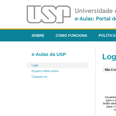
SOBRE
COMO FUNCIONA
POLÍTICA
e-Aulas da USP
Log
Login
Não é ne
Esqueci minha senha
Cadastre-se
Usuários
para o 
botão aba
para o 
s