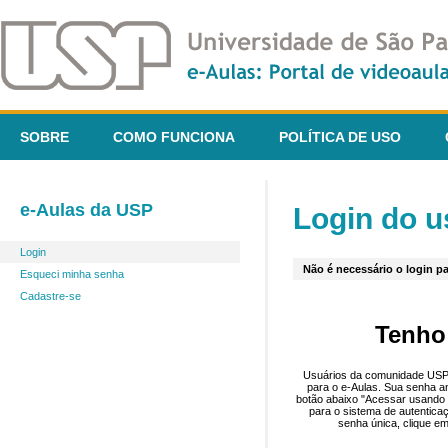
SOBRE
COMO FUNCIONA
POLÍTICA DE USO
e-Aulas da USP
Login do u
Login
Não é necessário o login pa
Esqueci minha senha
Cadastre-se
Tenho
Usuários da comunidade USP 
para o e-Aulas. Sua senha an
botão abaixo "Acessar usando 
para o sistema de autentica
senha única, clique em