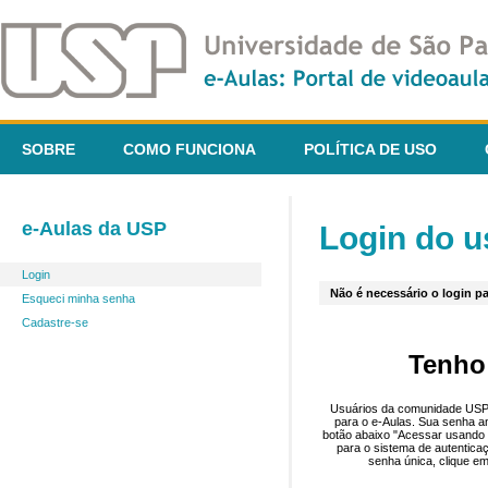
SOBRE
COMO FUNCIONA
POLÍTICA DE USO
e-Aulas da USP
Login do u
Login
Não é necessário o login pa
Esqueci minha senha
Cadastre-se
Tenho
Usuários da comunidade USP 
para o e-Aulas. Sua senha an
botão abaixo "Acessar usando 
para o sistema de autentica
senha única, clique em