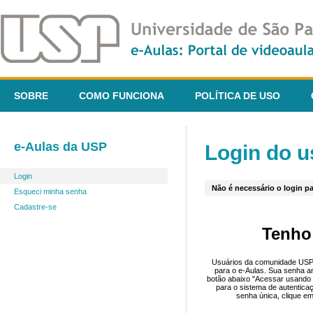
SOBRE
COMO FUNCIONA
POLÍTICA DE USO
e-Aulas da USP
Login do u
Login
Não é necessário o login pa
Esqueci minha senha
Cadastre-se
Tenho
Usuários da comunidade USP 
para o e-Aulas. Sua senha an
botão abaixo "Acessar usando 
para o sistema de autentica
senha única, clique em