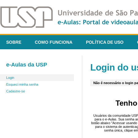
SOBRE
COMO FUNCIONA
POLÍTICA DE USO
e-Aulas da USP
Login do u
Login
Não é necessário o login pa
Esqueci minha senha
Cadastre-se
Tenho
Usuários da comunidade USP 
para o e-Aulas. Sua senha an
botão abaixo "Acessar usando 
para o sistema de autentica
senha única, clique em