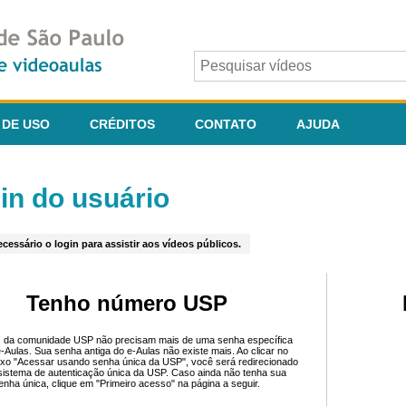
 DE USO
CRÉDITOS
CONTATO
AJUDA
in do usuário
cessário o login para assistir aos vídeos públicos.
Tenho número USP
 da comunidade USP não precisam mais de uma senha específica
e-Aulas. Sua senha antiga do e-Aulas não existe mais. Ao clicar no
ixo "Acessar usando senha única da USP", você será redirecionado
sistema de autenticação única da USP. Caso ainda não tenha sua
enha única, clique em "Primeiro acesso" na página a seguir.