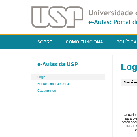
SOBRE
COMO FUNCIONA
POLÍTICA
e-Aulas da USP
Log
Login
Não é ne
Esqueci minha senha
Cadastre-se
Usuários
para o 
botão aba
para o 
s