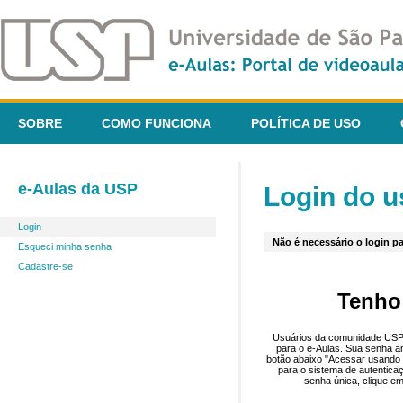
SOBRE
COMO FUNCIONA
POLÍTICA DE USO
e-Aulas da USP
Login do u
Login
Não é necessário o login pa
Esqueci minha senha
Cadastre-se
Tenho
Usuários da comunidade USP 
para o e-Aulas. Sua senha an
botão abaixo "Acessar usando 
para o sistema de autentica
senha única, clique em