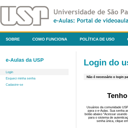
SOBRE
COMO FUNCIONA
POLÍTICA DE USO
e-Aulas da USP
Login do u
Login
Não é necessário o login pa
Esqueci minha senha
Cadastre-se
Tenho
Usuários da comunidade USP 
para o e-Aulas. Sua senha an
botão abaixo "Acessar usando 
para o sistema de autentica
senha única, clique em